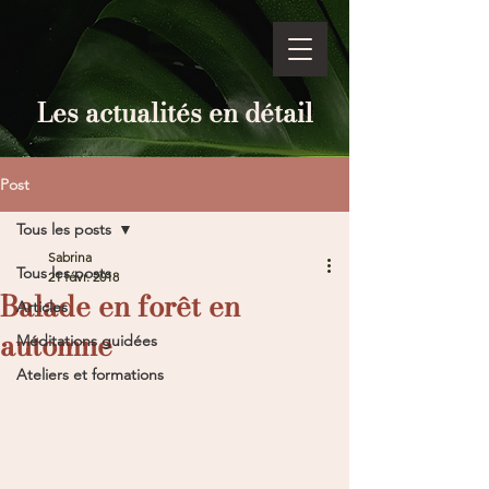
Les actualités en détail
Post
Tous les posts
Sabrina
Tous les posts
21 févr. 2018
Balade en forêt en
Articles
automne
Méditations guidées
Ateliers et formations